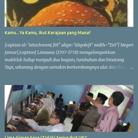
Kamu... Ya Kamu, Ikut Kerajaan yang Mana?
[caption id="attachment_191" align="alignleft" width="150"] Negeri
Jamur[/caption] Linnaeus (1707-1778) mengelompokkan
makhluk hidup menjadi dua bagian, tumbuhan dan binatang.
Tapi, sekarang dengan semakin berkembangnya alat dan ilmu
pengetahuan, makhluk hidup tidak lagi hanya dua kelompok
besar saja. Sistem pengelompokkan yang umum diterima saat ini
adalah sistem lima dunia (Kingdom). Dunia Monera yang terdiri
dari bakteri dan cyanobacteria (alga biru). Dunia Protista yang
diisi oleh sekumpulan organisme bersel satu, sementara Dunia
Jamur dihuni oleh kelompok makhluk hidup yang mengambil
nutrisi dari lingkungannya. Terakhir yaitu dua dunia yang terdiri
dari makhluk hidup kompleks bersel banyak Dunia Tumbuhan
dan Dunia Hewan . Monera Monera merupakan organisme sel
Lima Alasan Saya (Tidak) Serius Ikut UKG