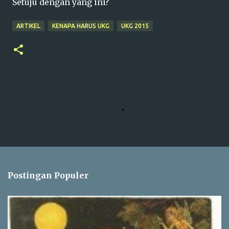
Setuju dengan yang ini?
ARTIKEL
KENAPA HARUS UKG
UKG 2015
K
o
m
e
n
t
Postingan Populer
a
r